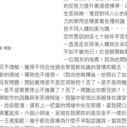
的在努力提升著道德標準，
生苦與樂、寬容對待人心的
力的學用並積累着各種知識
色不同人體的美与醜、、、
忽然意识到這七十餘年辛苦
一直是走在探索人體與生命
娜 博客
不知不覺而已！於是瞬間輕
一位朋友的指責！因為他開
又不理解，覺得不符合他過去學習新知識的習慣和概念，
新的領域，導致他不接受。（我向他解釋後，他明白了如
兒有問題，開始覺得是不是空洞無物？否了。是不是時機
。是不是需要停止不推廣了？否了。問題出在哪兒吶？！
頻製作的困難與幸苦過程後，我腦中呈現出來親身在課堂
，自由散漫，還有上一把當的情緒中坐在那裡，當我開口
興奮起來，六個小時後，呈現在我眼前的是完全不一樣的
—王者風範！幾乎都在感嘆為什麼不早點認識我。當我想