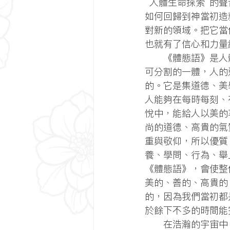
“人體生命探索”的
如何回歸到神當初造
對新的領域。把它當
也就有了信心和力量
      《體態語》是人體和思想同步的語言是絕對不
可分割的一體，人的
的。它是集道德、美
人能夠在每時每刻、
悅中，能給人以美的
尚的道德、高貴的氣
重與敬仰，所以優質
養、學問、行為、舉
《體態語》，會使整
美的、善的、高貴的
的，因為我們當初都
於餘下不多的時間能
      在浩瀚的宇宙中，我知道自己的探索小的可笑，只是虔誠的希望在神的護佑下能給我開啟