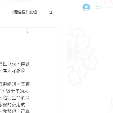
登入
篇
《體態語》論壇
，本人深感欣
了。數十年的人
人體與生命的探
旅程的必走的
，我發現自己真