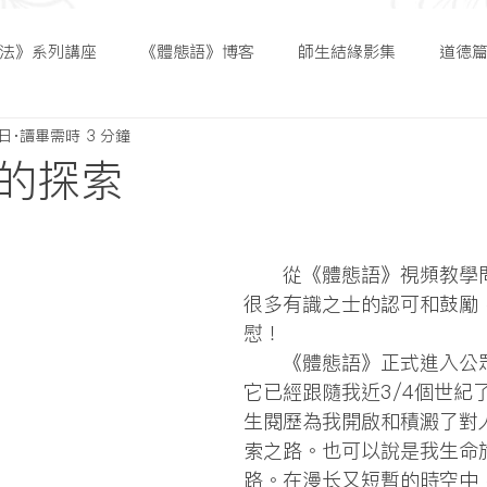
法》系列講座
《體態語》博客
師生結緣影集
道德
2日
讀畢需時 3 分鐘
的探索
      從《體態語》視頻教學問世以來，得到
很多有識之士的認可和鼓勵
慰！
      《體態語》正式進入公眾視線時，其實
它已經跟隨我近3/4個世紀
生閱歷為我開啟和積澱了對
索之路。也可以說是我生命
路。在漫长又短暫的時空中