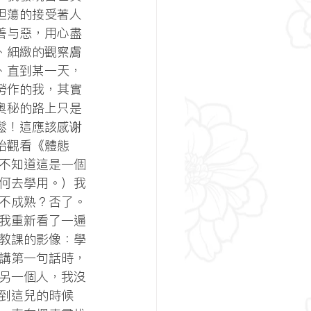
坦蕩的接受著人
善与惡，用心盡
、細緻的觀察膚
、直到某一天，
勞作的我，其實
奧秘的路上只是
鬆！這應該感谢
始觀看《體態
不知道這是一個
何去學用。）我
不成熟？否了。
我重新看了一遍
教課的影像：學
講第一句話時，
另一個人，我沒
到這兒的時候