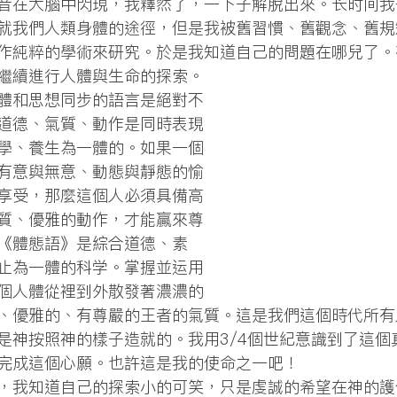
聲音在大腦中閃現，我釋然了，一下子解脫出來。长时间
就我們人類身體的途徑，但是我被舊習慣、舊觀念、舊規
作純粹的學術來研究。於是我知道自己的問題在哪兒了。
繼續進行人體與生命的探索。
道德、氣質、動作是同時表現
學、養生為一體的。如果一個
有意與無意、動態與靜態的愉
享受，那麼這個人必須具備高
質、優雅的動作，才能贏來尊
《體態語》是綜合道德、素
止為一體的科学。掌握並运用
個人體從裡到外散發著濃濃的
、優雅的、有尊嚴的王者的氣質。這是我們這個時代所有
是神按照神的樣子造就的。我用3/4個世紀意識到了這個
完成這個心願。也許這是我的使命之一吧！