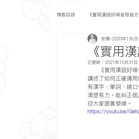
博客目錄
《實用漢語好嗓音發音方
安娜
2020年1月2
《實用漢
已更新：
2021年10月31日
      《實用漢語好嗓音發音方法》是適合所有人學習的既簡單又專業的漢語音頻教材。音頻中
講述了如何正確運用
有漢字、單詞、繞口
清楚有力。能糾正個
迎大家跟著學練。
https://youtu.be/Ge