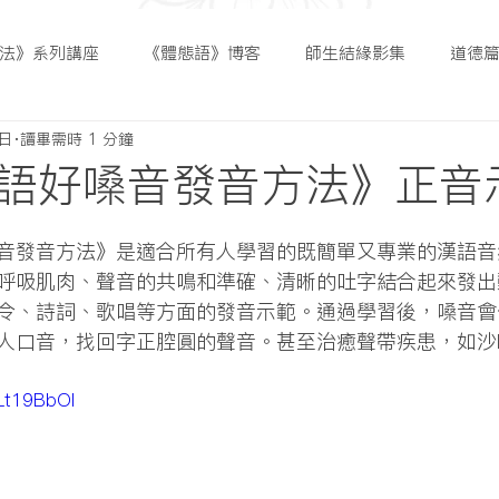
法》系列講座
《體態語》博客
師生結緣影集
道德
5日
讀畢需時 1 分鐘
語好嗓音發音方法》正音
呼吸肌肉、聲音的共鳴和準確、清晰的吐字結合起來發出
令、詩詞、歌唱等方面的發音示範。通過學習後，嗓音會
人口音，找回字正腔圓的聲音。甚至治癒聲帶疾患，如沙
hLt19BbOI