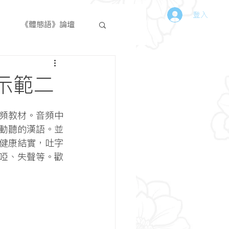
登入
篇
《體態語》論壇
示範二
動聽的漢語。並
健康結實，吐字
啞、失聲等。歡