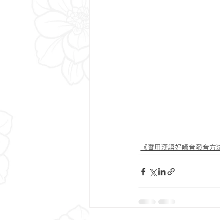
《實用漢語好嗓音發音方