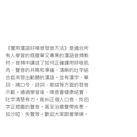
《實用漢語好嗓音發音方法》是適合所
有人學習的既簡單又專業的漢語音頻教
材。音頻中講述了如何正確運用呼吸肌
肉、聲音的共鳴和準確、清晰的吐字結
合起來發出動聽的漢語。並有漢字、單
詞、繞口令、詩詞、歌唱等方面的發音
示範。通過學習後，嗓音會健康結實，
吐字清楚有力。能糾正個人口音，找回
字正腔圓的聲音。甚至治癒聲帶疾患，
如沙啞、失聲等。歡迎大家跟著學練。