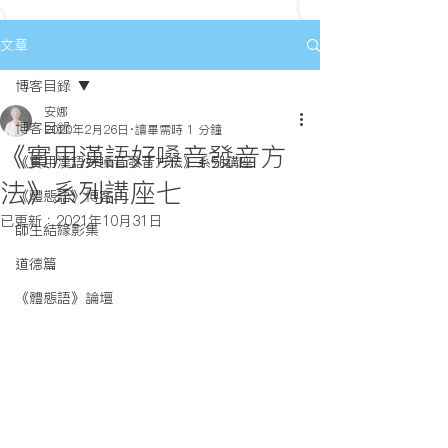
文章
博客目錄
安娜
博客目錄
2020年2月26日
讀畢需時 1 分鐘
《實用漢語好嗓音發音方
《實用漢語好嗓音發音方法》系列講座
法》系列講座七
《體態語》博客
已更新：
2021年10月31日
師生結緣影集
道德篇
《體態語》論壇