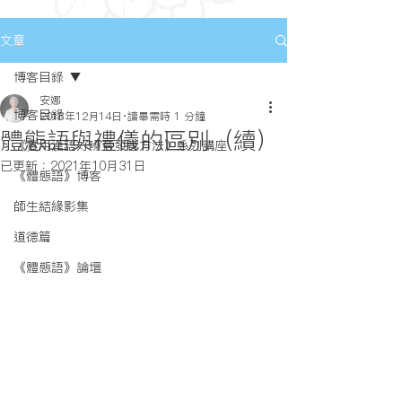
文章
博客目錄
安娜
博客目錄
2018年12月14日
讀畢需時 1 分鐘
體態語與禮儀的區別（續）
《實用漢語好嗓音發音方法》系列講座
已更新：
2021年10月31日
《體態語》博客
師生結緣影集
道德篇
《體態語》論壇