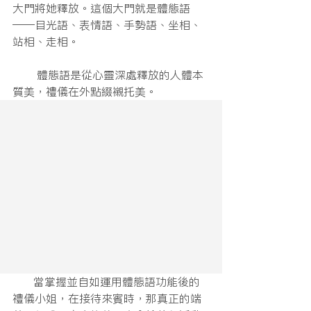
大門將她釋放。這個大門就是體態語
——目光語、表情語、手勢語、坐相、
站相、走相。
       體態語是從心靈深處釋放的人體本
質美，禮儀在外點綴襯托美。
      當掌握並自如運用體態語功能後的
禮儀小姐，在接待來賓時，那真正的端