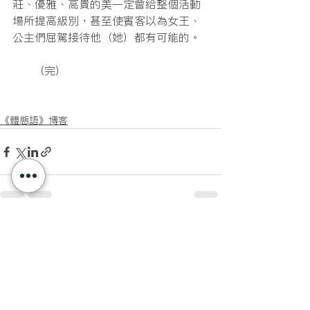
莊、優雅、高貴的美一定會給整個活動
場所提高級別，甚至使賓客以為女王、
公主們屈駕接待他（她）都有可能的。
      （完）
《體態語》博客
查看全部
最新文章