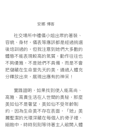
安娜 博客
      社交場所中禮儀小姐出眾的著裝、
容貌、身材，儀表等應該都是經過挑選
後培訓過的，但我注意到她們大多數的
體態不能表現較高的氣質，動作往往也
不夠優雅，不是她們不具備，而是不會
把儲藏在生命里先天的美，通過人體充
分釋放出來，展現出應有的神采！
      實踐證明，如果找到使人能高尚、
高雅、高貴生活在人世間的奧秘，那麼
美如仙不是奢望，美如仙不受年齡制
約，因為生命美不存在表面，「她」美
麗聖潔的光環深藏在每個人的骨子裡、
細胞中，時時刻刻等待著主人敞開人體