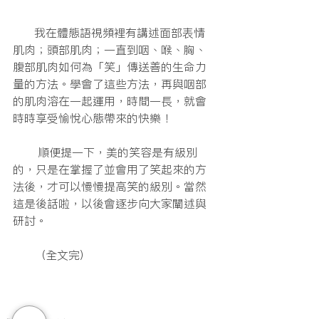
      我在體態語視頻裡有講述面部表情
肌肉；頭部肌肉；一直到咽、喉、胸、
腹部肌肉如何為「笑」傳送善的生命力
量的方法。學會了這些方法，再與咽部
的肌肉溶在一起運用，時間一長，就會
時時享受愉悅心態帶來的快樂！
       順便提一下，美的笑容是有級別
的，只是在掌握了並會用了笑起來的方
法後，才可以慢慢提高笑的級別。當然
這是後話啦，以後會逐步向大家闡述與
研討。