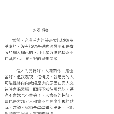
安娜 博客
      當然，充滿活力的笑是要以道德為
基礎的。沒有道德基礎的笑幾乎都是虛
假的騙人騙己的。用什麼方法也掩蓋不
住其內心世界不好的思想念頭。
      一個人的品德好，人際關係一定也
會好。但我發現一個情況，就是有的人
可能性格內向或經歷少的原因在與人交
往時會很緊張，眼睛不知往哪兒放，甚
者不會說也不會笑了，人會顯的拘謹。
這也是大部分人都會不同程度出現的狀
況。建議大家還是學學體態語吧，它能
幫助你走出令人尷尬的窘境。