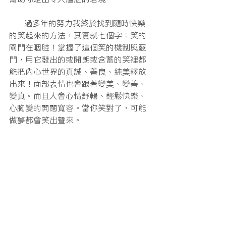
      過多年的努力我終於找到隨時快樂
的笑起來的方法，其實就七個字：笑的
閘門在咽腔！掌握了這個笑的機制與竅
門，用它發出的或開朗或含蓄的笑裡都
能把內心世界的真誠、善良、純美釋放
出來！面部表情也會跟著變美、變善、
變真。而且人會心情舒暢、輕鬆快樂、
心胸變的開闊寬容。當你笑對了，可能
做夢都會笑出聲來。