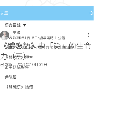
文章
博客目錄
安娜
博客目錄
2019年1月18日
讀畢需時 1 分鐘
《體態語》中「笑」的生命
《實用漢語好嗓音發音方法》系列講座
力（三）
《體態語》博客
已更新：
2021年10月31日
師生結緣影集
道德篇
《體態語》論壇