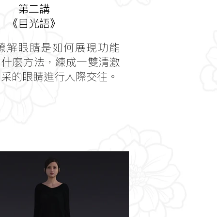
第二講
《目光語》
瞭解眼睛是如何展現功能
用什麼方法，練成一雙清澈
神采的眼睛進行人際交往。