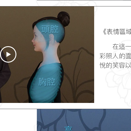
《表情區
在這一講
彩照人的
悅的笑容