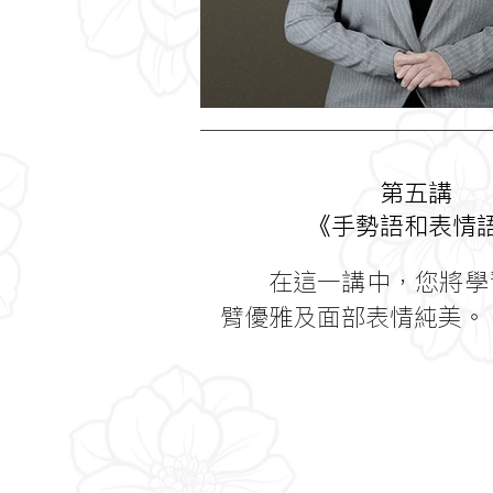
第五講
《手勢語和表情
在這一講中，您將學
臂優雅及面部表情純美。