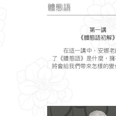
體態語
第一講
《體態語初解
在這一講中，安娜老
了《體態語》是什麼，擁
將會給我們帶來怎樣的變