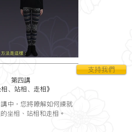
支持我們
第四講
坐相、站相、走相》
中，您將瞭解如何練就
雅的坐相、站相和走相。