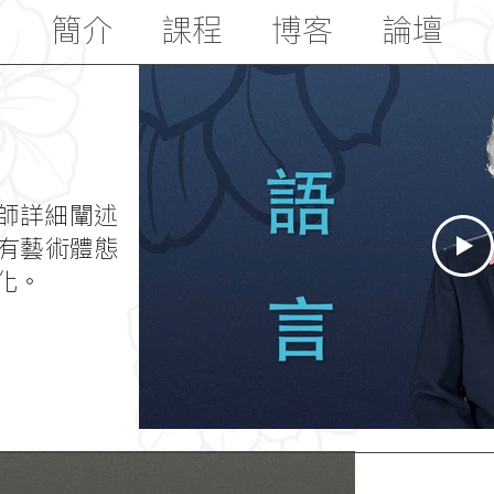
簡介
課程
博客
論壇
》
師詳細闡述
有藝術體態
化。