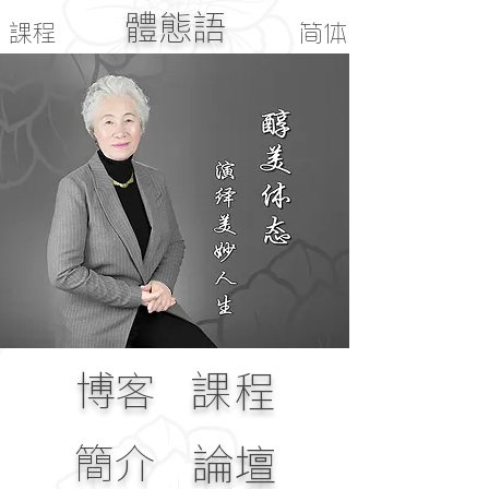
體態語
課程
简体
博客
課程
簡介
論壇