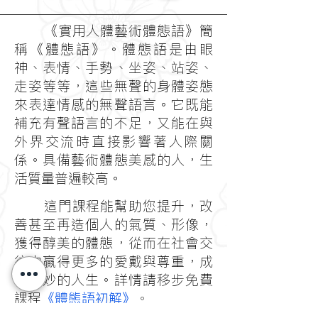
《實用人體藝術體態語》簡
稱《體態語》。體態語是由眼
神、表情、手勢、坐姿、站姿、
走姿等等，這些無聲的身體姿態
來表達情感的無聲語言。它既能
補充有聲語言的不足，又能在與
外界交流時直接影響著人際關
係。具備藝術體態美感的人，生
活質量普遍較高。
這門課程能幫助您提升，改
善甚至再造個人的氣質、形像，
獲得醇美的體態，從而在社會交
往中贏得更多的愛戴與尊重，成
就美妙的人生。詳情請移步免費
課程
《體態語初解》
。