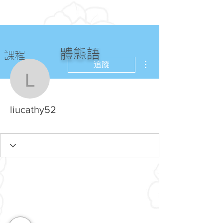
體態語
課程
更多動作
追蹤
liucathy52
liucathy52